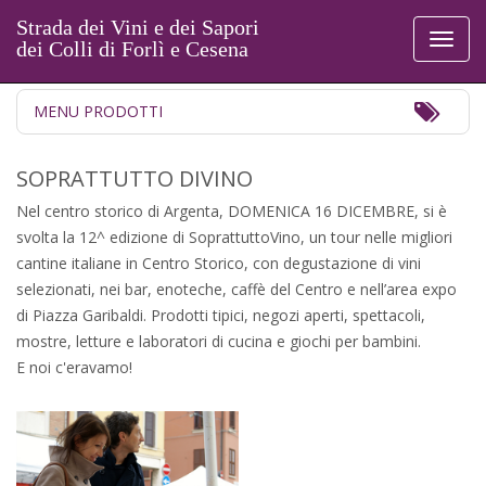
Strada dei Vini e dei Sapori
Toggl
dei Colli di Forlì e Cesena
naviga
Toggl
MENU PRODOTTI
Navig
SOPRATTUTTO DIVINO
Nel centro storico di Argenta, DOMENICA 16 DICEMBRE, si è
svolta la 12^ edizione di SoprattuttoVino, u
n tour nelle migliori
cantine italiane in Centro Storico, con degustazione di vini
selezionati, nei bar, enoteche, caffè del Centro e nell’area expo
di Piazza Garibaldi. Prodotti tipici, negozi aperti, spettacoli,
mostre, letture e laboratori di cucina e giochi per bambini.
E noi c'eravamo!