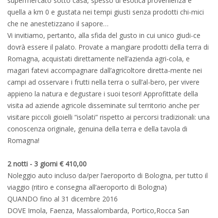
supermercato sotto casa, spesso di esotica provenienza e
quella a km 0 e gustata nei tempi giusti senza prodotti chi-mici
che ne anestetizzano il sapore…
Vi invitiamo, pertanto, alla sfida del gusto in cui unico giudi-ce
dovrà essere il palato. Provate a mangiare prodotti della terra di
Romagna, acquistati direttamente nell’azienda agri-cola, e
magari fatevi accompagnare dall’agricoltore diretta-mente nei
campi ad osservare i frutti nella terra o sull’al-bero, per vivere
appieno la natura e degustare i suoi tesori! Approfittate della
visita ad aziende agricole disseminate sul territorio anche per
visitare piccoli gioielli “isolati” rispetto ai percorsi tradizionali: una
conoscenza originale, genuina della terra e della tavola di
Romagna!
2 notti - 3 giorni € 410,00
Noleggio auto incluso da/per l’aeroporto di Bologna, per tutto il
viaggio (ritiro e consegna all’aeroporto di Bologna)
QUANDO fino al 31 dicembre 2016
DOVE Imola, Faenza, Massalombarda, Portico,Rocca San