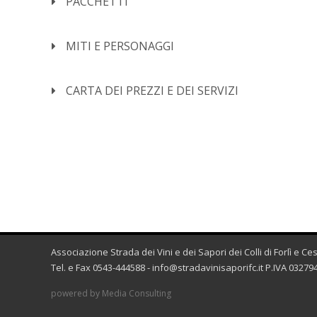
PACCHETTI
MITI E PERSONAGGI
CARTA DEI PREZZI E DEI SERVIZI
Associazione Strada dei Vini e dei Sapori dei Colli di Forlì e C
Tel. e Fax 0543-444588 -
info@stradavinisaporifc.it
P.IVA 032794
powered by Media Consulting