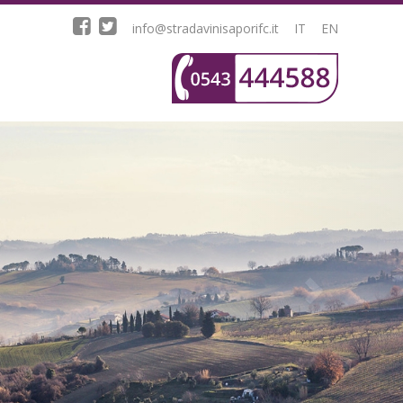
info@stradavinisaporifc.it
IT
EN