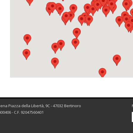
esena Piazza della Libertà, 9C - 47032 Bertinoro
00406 - C.F. 92047560401