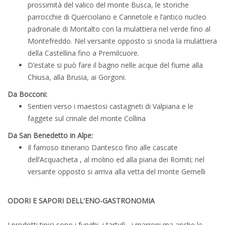
prossimità del valico del monte Busca, le storiche
parrocchie di Querciolano e Cannetole e l’antico nucleo
padronale di Montalto con la mulattiera nel verde fino al
Montefreddo. Nel versante opposto si snoda la mulattiera
della Castellina fino a Premilcuore.
D’estate si può fare il bagno nelle acque del fiume alla
Chiusa, alla Brusia, ai Gorgoni.
Da Bocconi:
Sentieri verso i maestosi castagneti di Valpiana e le
faggete sul crinale del monte Collina
Da San Benedetto in Alpe:
Il famoso itinerario Dantesco fino alle cascate
dell’Acquacheta , al molino ed alla piana dei Romiti; nel
versante opposto si arriva alla vetta del monte Gemelli
ODORI E SAPORI DELL'ENO-GASTRONOMIA
I prodotti tipici sono i funghi, i tartufi, i marroni ma anche le