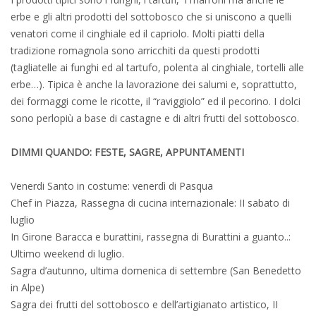
erbe e gli altri prodotti del sottobosco che si uniscono a quelli
venatori come il cinghiale ed il capriolo. Molti piatti della
tradizione romagnola sono arricchiti da questi prodotti
(tagliatelle ai funghi ed al tartufo, polenta al cinghiale, tortelli alle
erbe…). Tipica è anche la lavorazione dei salumi e, soprattutto,
dei formaggi come le ricotte, il “raviggiolo” ed il pecorino. I dolci
sono perlopiù a base di castagne e di altri frutti del sottobosco.
DIMMI QUANDO: FESTE, SAGRE, APPUNTAMENTI
Venerdi Santo in costume: venerdì di Pasqua
Chef in Piazza, Rassegna di cucina internazionale: II sabato di
luglio
In Girone Baracca e burattini, rassegna di Burattini a guanto..:
Ultimo weekend di luglio.
Sagra d’autunno, ultima domenica di settembre (San Benedetto
in Alpe)
Sagra dei frutti del sottobosco e dell’artigianato artistico, II