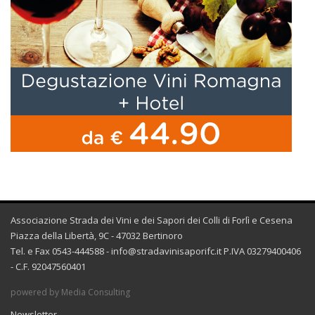
Associazione Strada dei Vini e dei Sapori dei Colli di Forlì e Cesena
Piazza della Libertà, 9C - 47032 Bertinoro
Tel. e Fax 0543-444588 -
info@stradavinisaporifc.it
P.IVA 03279400406
- C.F. 92047560401
powered by Media Consulting
Newsletter