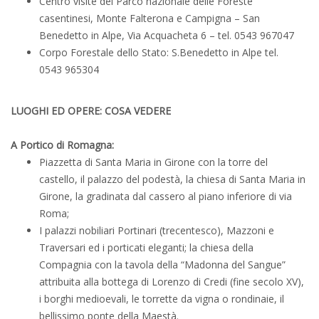
Centro visite del Parco nazionale delle Foreste
casentinesi, Monte Falterona e Campigna – San
Benedetto in Alpe, Via Acquacheta 6 – tel. 0543 967047
Corpo Forestale dello Stato: S.Benedetto in Alpe tel.
0543 965304
LUOGHI ED OPERE: COSA VEDERE
A Portico di Romagna:
Piazzetta di Santa Maria in Girone con la torre del
castello, il palazzo del podestà, la chiesa di Santa Maria in
Girone, la gradinata dal cassero al piano inferiore di via
Roma;
I palazzi nobiliari Portinari (trecentesco), Mazzoni e
Traversari ed i porticati eleganti; la chiesa della
Compagnia con la tavola della “Madonna del Sangue”
attribuita alla bottega di Lorenzo di Credi (fine secolo XV),
i borghi medioevali, le torrette da vigna o rondinaie, il
bellissimo ponte della Maestà.