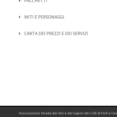
PACCHETTI
MITI E PERSONAGGI
CARTA DEI PREZZI E DEI SERVIZI
Associazione Strada dei Vini e dei Sapori dei Colli di Forlì e C