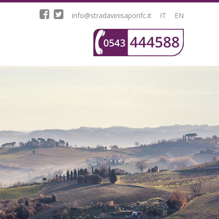
info@stradavinisaporifc.it
IT
EN