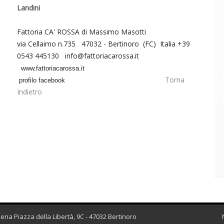
Landini
Fattoria CA' ROSSA di Massimo Masotti
via Cellaimo n.735 47032 - Bertinoro (FC) Italia +39
0543 445130 info@fattoriacarossa.it
www.fattoriacarossa.it
Torna
profilo facebook
Indietro
esena Piazza della Libertà, 9C - 47032 Bertinoro