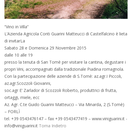
“Vino in Villa”
L’Azienda Agricola Conti Guarini Matteucci di Castelfalcino è lieta
di invitarLa
Sabato 28 e Domenica 29 Novembre 2015
dalle 10 alle 19
presso la tenuta di San Tomè per visitare la cantina, degustare i
propri Vini, accompagnati dalla tradizionale Piadina romagnola.
Con la partecipazione delle aziende di S.Tomè: az.agr.I Piccoli,
az.agr.Scozzoli Giovanni,
soc.agr E’ Zarlador di Scozzoli Roberto, produttrici di frutta,
ortaggi, miele, ecc
Az. Agr. C.te Guido Guarini Matteucci – Via Minarda, 2 (S.Tomè)
– FORLÌ
tel. +39 0543476147 – fax +39 0543477419 – www.viniguarini.it -
info@viniguarini.it
Torna Indietro