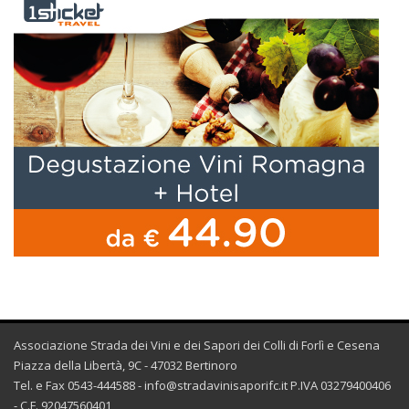
Associazione Strada dei Vini e dei Sapori dei Colli di Forlì e Cesena
Piazza della Libertà, 9C - 47032 Bertinoro
Tel. e Fax 0543-444588 -
info@stradavinisaporifc.it
P.IVA 03279400406
- C.F. 92047560401