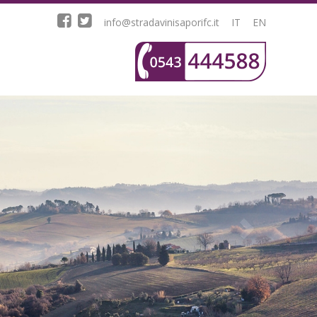
info@stradavinisaporifc.it
IT
EN