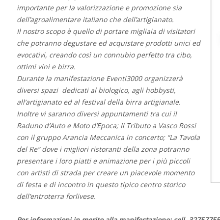
importante per la valorizzazione e promozione sia
dell’agroalimentare italiano che dell’artigianato.
Il nostro scopo è quello di portare migliaia di visitatori
che potranno degustare ed acquistare prodotti unici ed
evocativi,
creando così un connubio perfetto tra cibo,
ottimi vini e birra.
Durante la manifestazione Eventi3000 organizzerà
diversi spazi dedicati al biologico, agli hobbysti,
all’artigianato ed al festival della birra artigianale.
Inoltre vi saranno diversi appuntamenti tra cui il
Raduno d’Auto e Moto d’Epoca; Il Tributo a Vasco Rossi
con il gruppo Arancia Meccanica in concerto; “La Tavola
del Re” dove i migliori ristoranti della zona potranno
presentare i loro piatti e animazione per i più piccoli
con artisti di strada per creare un piacevole momento
di festa e di incontro in questo tipico centro storico
dell’entroterra forlivese.
Per informazioni in merito alla manifestazione: cell. 3275775