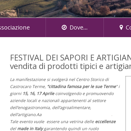
ssociazione
Dove...
C
FESTIVAL DEI SAPORI E ARTIGIAN
vendita di prodotti tipici e artigi
La manifestazione si svolgerà nel Centro Storico di
Castrocaro Terme,
“cittadina famosa per le sue Terme
” i
giorni
15, 16, 17 Aprile
coinvolgendo e promuovendo
aziende locali e nazionali appartenenti al settore
dell’enogastronomia, dell’agroalimentare,
dell’artigiano.Aa
Tale evento vuole essere una vetrina delle
eccellenze
del
made
in Italy
garantendo quindi un ruolo