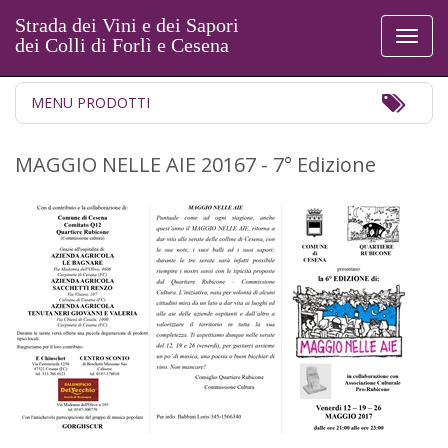
Strada dei Vini e dei Sapori
Toggl
dei Colli di Forlì e Cesena
naviga
Toggl
MENU PRODOTTI
Navig
MAGGIO NELLE AIE 20167 - 7° Edizione