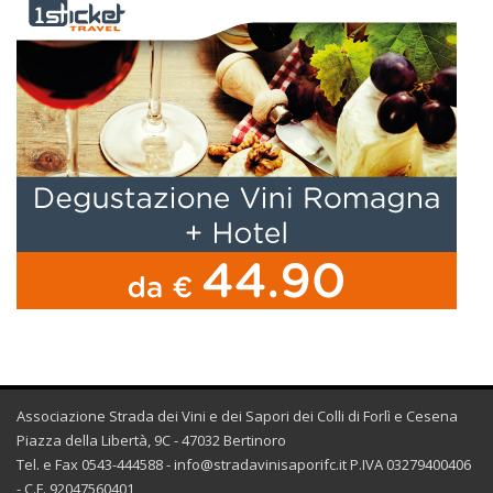
Associazione Strada dei Vini e dei Sapori dei Colli di Forlì e Cesena
Piazza della Libertà, 9C - 47032 Bertinoro
Tel. e Fax 0543-444588 -
info@stradavinisaporifc.it
P.IVA 03279400406
- C.F. 92047560401