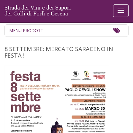
Strada dei Vini e dei Sapori
Toggl
dei Colli di Forlì e Cesena
naviga
Toggl
MENU PRODOTTI
Navig
8 SETTEMBRE: MERCATO SARACENO IN
FESTA !