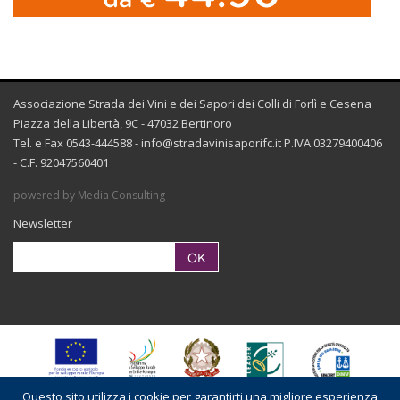
Associazione Strada dei Vini e dei Sapori dei Colli di Forlì e Cesena
Piazza della Libertà, 9C - 47032 Bertinoro
Tel. e Fax 0543-444588 -
info@stradavinisaporifc.it
P.IVA 03279400406
- C.F. 92047560401
powered by Media Consulting
Newsletter
Questo sito utilizza i cookie per garantirti una migliore esperienza