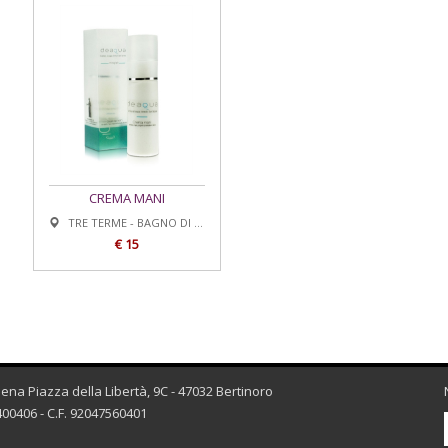
CREMA MANI
TRE TERME - BAGNO DI ROMAGNA
€ 15
esena Piazza della Libertà, 9C - 47032 Bertinoro
00406 - C.F. 92047560401