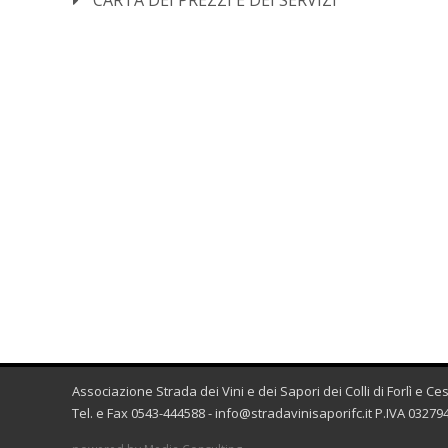
CARTA DEI PREZZI E DEI SERVIZI
Associazione Strada dei Vini e dei Sapori dei Colli di Forlì e C
Tel. e Fax 0543-444588 -
info@stradavinisaporifc.it
P.IVA 032794