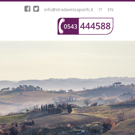
info@stradavinisaporifc.it
IT
EN