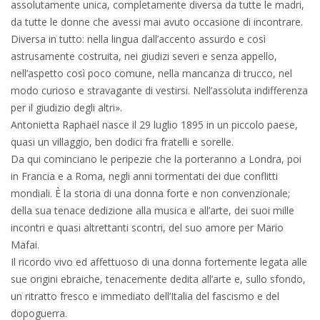
assolutamente unica, completamente diversa da tutte le madri,
da tutte le donne che avessi mai avuto occasione di incontrare.
Diversa in tutto: nella lingua dall’accento assurdo e così
astrusamente costruita, nei giudizi severi e senza appello,
nell’aspetto così poco comune, nella mancanza di trucco, nel
modo curioso e stravagante di vestirsi. Nell’assoluta indifferenza
per il giudizio degli altri».
Antonietta Raphaël nasce il 29 luglio 1895 in un piccolo paese,
quasi un villaggio, ben dodici fra fratelli e sorelle.
Da qui cominciano le peripezie che la porteranno a Londra, poi
in Francia e a Roma, negli anni tormentati dei due conflitti
mondiali. È la storia di una donna forte e non convenzionale;
della sua tenace dedizione alla musica e all’arte, dei suoi mille
incontri e quasi altrettanti scontri, del suo amore per Mario
Mafai.
Il ricordo vivo ed affettuoso di una donna fortemente legata alle
sue origini ebraiche, tenacemente dedita all’arte e, sullo sfondo,
un ritratto fresco e immediato dell’Italia del fascismo e del
dopoguerra.