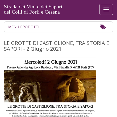
Strada dei Vini e dei Sapori
Toggl
dei Colli di Forlì e Cesena
naviga
Toggl
MENU PRODOTTI
Navig
LE GROTTE DI CASTIGLIONE, TRA STORIA E
SAPORI - 2 Giugno 2021